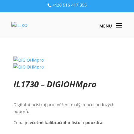
+420 516 417 355
PRODUKTY
/
ELEKTRICKÉ INSTALACE
/
JEDNOÚČELOVÉ
PŘÍSTROJE
/
SPOJITOST A MALÉ ODPORY
/ IL1730 – DIGIOHMPRO
IL1730 – DIGIOHMpro
Digitální přístroj pro měření malých přechodových
odporů.
Cena je
včetně kalibračního listu
a
pouzdra
.