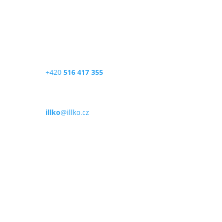
Masarykova 2226/18a
678 01 Blansko
Česká republika
Telefon
+420
516 417 355
E-mail
illko
@illko.cz
Provozní doba
Po – Pá
9:00 – 11:00
|
13:00 – 15:00
Nepřijímáme platby kartou
Možnost QR platby (online)