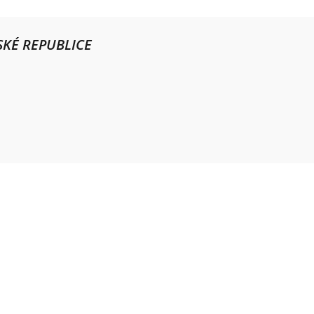
KÉ REPUBLICE
Provozní doba
Po – Pá
9:00 – 11:00
|
13:00 – 15:00
Nepřijímáme platby kartou
Možnost QR platby (online)