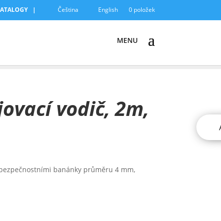
KATALOGY
Čeština
English
0 položek
jovací vodič, 2m,
ý bezpečnostními banánky průměru 4 mm,