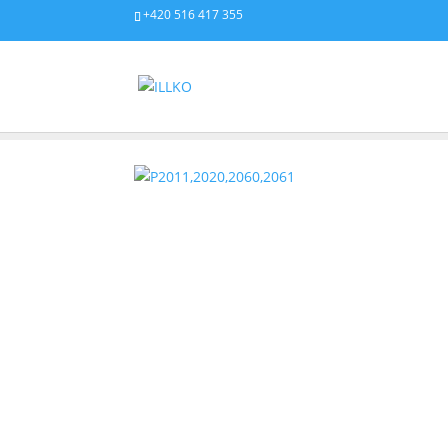
+420 516 417 355
PRODUKTY
/
PŘÍSLUŠENSTVÍ
/
MĚŘICÍ VODIČE A KABEL