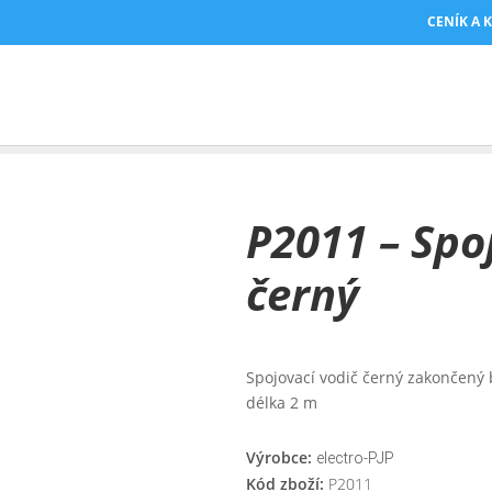
CENÍK A 
Y
/ P2011 – SPOJOVACÍ VODIČ, 2M, ČERNÝ
P2011 – Spo
černý
Spojovací vodič černý zakončen
délka 2 m
Výrobce:
electro-PJP
Kód zboží:
P2011