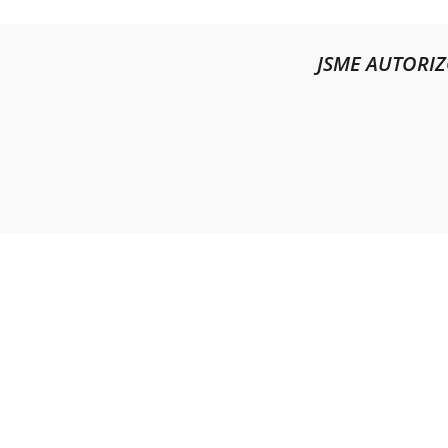
JSME AUTORI
ILLK
Masa
678 0
Česká