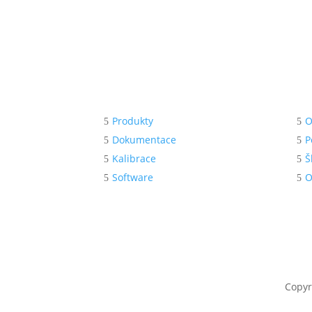
Menu
Po
Produkty
O
Dokumentace
P
Kalibrace
Š
Software
O
Copyr