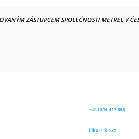
ZOVANÝM ZÁSTUPCEM SPOLEČNOSTI METREL V ČES
O, s.r.o.
Telefon
rykova 2226/18a
+420
516 417 355
1 Blansko
E-mail
 republika
illko
@illko.cz