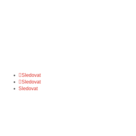
Sledovat
Sledovat
Sledovat
ILLKO, s.r.o.
Masarykova 2226/18a
678 01 Blansko
Česká republika