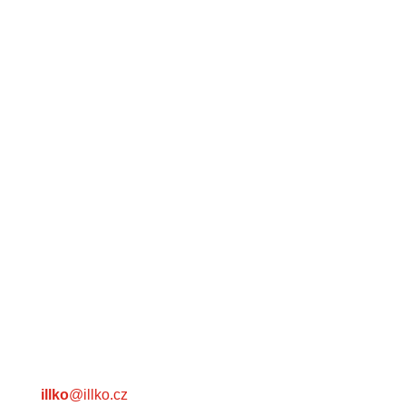
E-mail
illko
@illko.cz