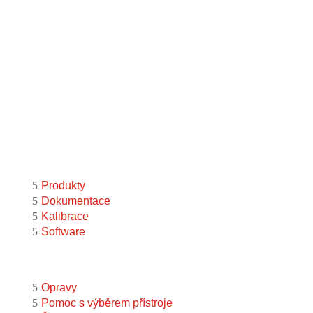
Provozní doba
Po – Pá
9:00 – 11:00
|
13:00 – 15:00
Nepřijímáme platby kartou
Možnost QR platby (online)
Menu
Produkty
Dokumentace
Kalibrace
Software
Podpora
Opravy
Pomoc s výběrem přístroje