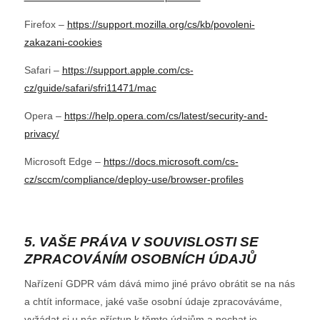
Firefox –
https://support.mozilla.org/cs/kb/povoleni-
zakazani-cookies
Safari –
https://support.apple.com/cs-
cz/guide/safari/sfri11471/mac
Opera –
https://help.opera.com/cs/latest/security-and-
privacy/
Microsoft Edge –
https://docs.microsoft.com/cs-
cz/sccm/compliance/deploy-use/browser-profiles
5. VAŠE PRÁVA V SOUVISLOSTI SE
ZPRACOVÁNÍM OSOBNÍCH ÚDAJŮ
Nařízení GDPR vám dává mimo jiné právo obrátit se na nás
a chtít informace, jaké vaše osobní údaje zpracováváme,
vyžádat si u nás přístup k těmto údajům a nechat je