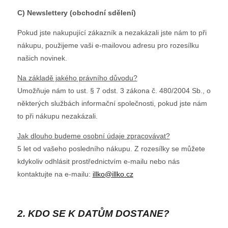
C) Newslettery (obchodní sdělení)
Pokud jste nakupující zákazník a nezakázali jste nám to při
nákupu, použijeme vaši e-mailovou adresu pro rozesílku
našich novinek.
Na základě jakého právního důvodu?
Umožňuje nám to ust. § 7 odst. 3 zákona č. 480/2004 Sb., o
některých službách informační společnosti, pokud jste nám
to při nákupu nezakázali.
Jak dlouho budeme osobní údaje zpracovávat?
5 let od vašeho posledního nákupu. Z rozesílky se můžete
kdykoliv odhlásit prostřednictvím e-mailu nebo nás
kontaktujte na e-mailu:
illko@illko.cz
2. KDO SE K DATŮM DOSTANE?