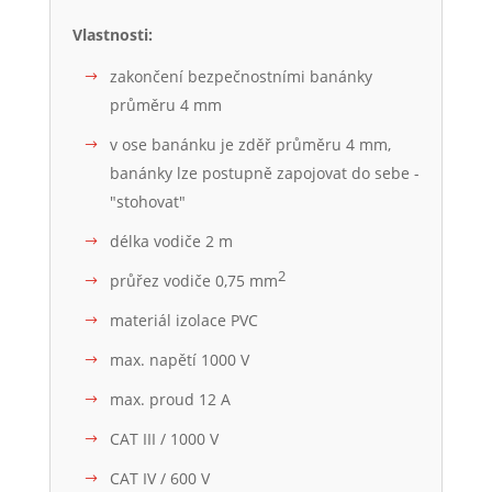
Vlastnosti:
zakončení bezpečnostními banánky
průměru 4 mm
v ose banánku je zděř průměru 4 mm,
banánky lze postupně zapojovat do sebe -
"stohovat"
délka vodiče 2 m
2
průřez vodiče 0,75 mm
materiál izolace PVC
max. napětí 1000 V
max. proud 12 A
CAT III / 1000 V
CAT IV / 600 V