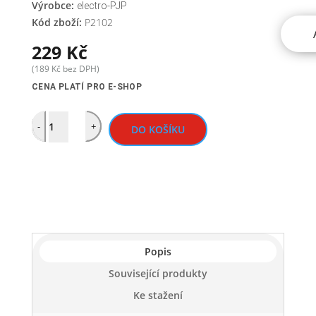
Výrobce:
electro-PJP
Kód zboží:
P2102
229
Kč
(
189
Kč
bez DPH)
CENA PLATÍ PRO E-SHOP
Quantity
-
+
DO KOŠÍKU
Popis
Související produkty
Ke stažení