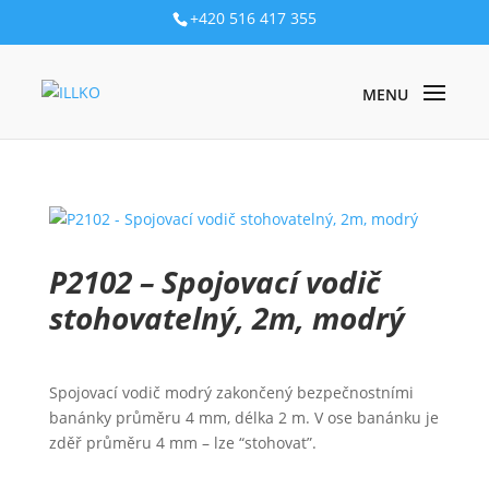
+420 516 417 355
PRODUKTY
/
PŘÍSLUŠENSTVÍ
/
MĚŘICÍ VODIČE A KABELY
/ P2102 –
SPOJOVACÍ VODIČ STOHOVATELNÝ, 2M, MODRÝ
P2102 – Spojovací vodič
stohovatelný, 2m, modrý
Spojovací vodič modrý zakončený bezpečnostními
banánky průměru 4 mm, délka 2 m. V ose banánku je
zděř průměru 4 mm – lze “stohovat”.