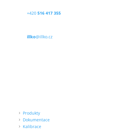
Telefon
+420
516 417 355
E-mail
illko
@illko.cz
Provozní doba
Po – Pá
9:00 – 11:00
|
13:00 – 15:00
Nepřijímáme platby kartou
Možnost QR platby (online)
Menu
Produkty
Dokumentace
Kalibrace