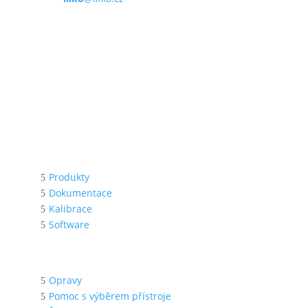
Provozní doba
Po – Pá
9:00 – 11:00
|
13:00 – 15:00
Nepřijímáme platby kartou
Možnost QR platby (online)
Menu
Produkty
Dokumentace
Kalibrace
Software
Podpora
Opravy
Pomoc s výběrem přístroje