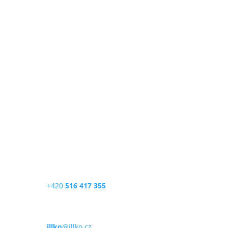
ILLKO, s.r.o.
Masarykova 2226/18a
678 01 Blansko
Česká republika
Telefon
+420
516 417 355
E-mail
illko
@illko.cz