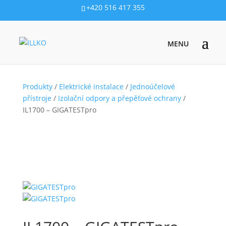
+420 516 417 355
Produkty
/
Elektrické instalace
/
Jednoúčelové
přístroje
/
Izolační odpory a přepěťové ochrany
/
IL1700 – GIGATESTpro