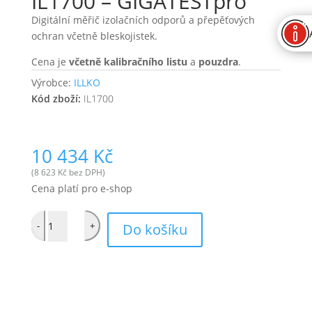
IL1700 – GIGATESTpro
Digitální měřič izolačních odporů a přepěťových
ochran včetně bleskojistek.
Cena je
včetně kalibračního listu
a
pouzdra
.
Výrobce:
ILLKO
Kód zboží:
IL1700
10 434
Kč
(
8 623
Kč
bez DPH)
Cena platí pro e-shop
Quantity
-
+
Do košíku