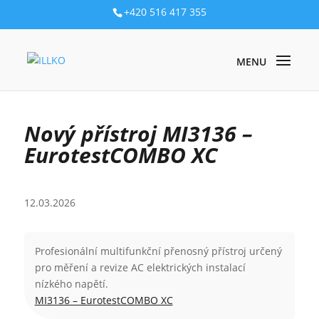
+420 516 417 355
NOVINKY
/ NOVÝ PŘÍSTROJ MI3136 – EUROTESTCOMBO XC
Nový přístroj MI3136 –
EurotestCOMBO XC
12.03.2026
Profesionální multifunkční přenosný přístroj určený
pro měření a revize AC elektrických instalací
nízkého napětí.
MI3136 – EurotestCOMBO XC