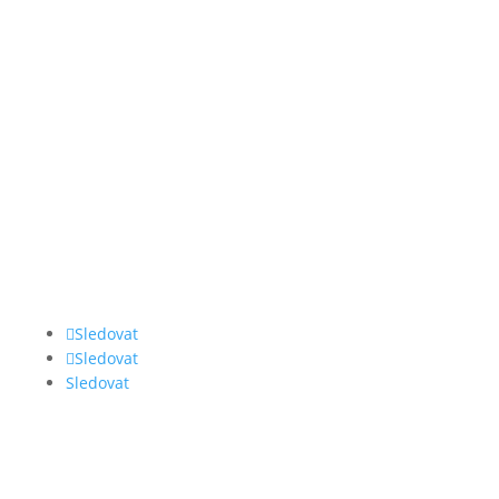
Sledovat
Sledovat
Sledovat
ILLKO, s.r.o.
Masarykova 2226/18a
678 01 Blansko