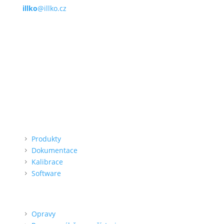
illko
@illko.cz
Provozní doba
Po – Pá
9:00 – 11:00
|
13:00 – 15:00
Nepřijímáme platby kartou
Možnost QR platby (online)
Menu
Produkty
Dokumentace
Kalibrace
Software
Podpora
Opravy