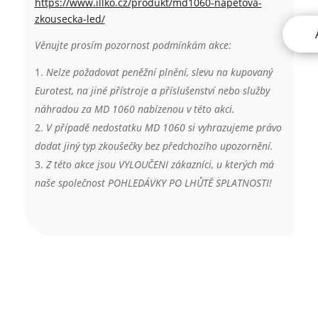
https://www.illko.cz/produkt/md1060-napetova-
zkousecka-led/
Věnujte prosím pozornost podmínkám akce:
Nelze požadovat peněžní plnění, slevu na kupovaný
Eurotest, na jiné přístroje a příslušenství nebo služby
náhradou za MD 1060 nabízenou v této akci.
V případě nedostatku MD 1060 si vyhrazujeme právo
dodat jiný typ zkoušečky bez předchozího upozornění.
Z této akce jsou VYLOUČENI zákazníci, u kterých má
naše společnost POHLEDÁVKY PO LHŮTĚ SPLATNOSTI!