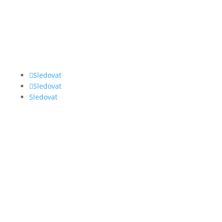
Sledovat
Sledovat
Sledovat
ILLKO, s.r.o.
Masarykova 2226/18a
678 01 Blansko
Česká republika