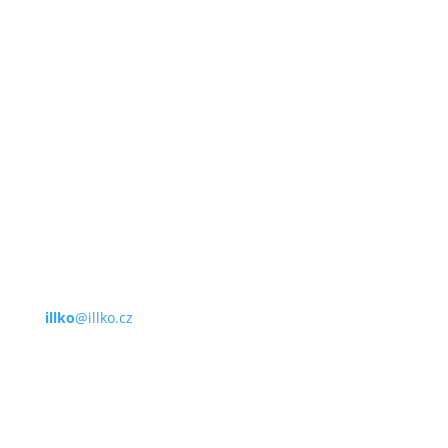
E-mail
illko
@illko.cz
Provozní doba
Po – Pá
9:00 – 11:00
|
13:00 – 15:00
Nepřijímáme platby kartou