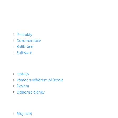
Možnost QR platby (online)
Menu
Produkty
Dokumentace
Kalibrace
Software
Podpora
Opravy
Pomoc s výběrem přístroje
Školení
Odborné články
Pro zákazníka
Můj účet