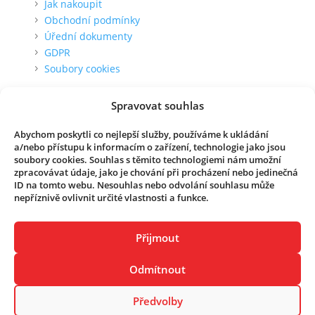
Jak nakoupit
Obchodní podmínky
Úřední dokumenty
GDPR
Soubory cookies
O nás
Spravovat souhlas
Kontakt
Abychom poskytli co nejlepší služby, používáme k ukládání
Kde zakoupit
a/nebo přístupu k informacím o zařízení, technologie jako jsou
O společnosti
soubory cookies. Souhlas s těmito technologiemi nám umožní
zpracovávat údaje, jako je chování při procházení nebo jedinečná
Reference
ID na tomto webu. Nesouhlas nebo odvolání souhlasu může
Novinky
nepříznivě ovlivnit určité vlastnosti a funkce.
Přijmout
Copyright © 2026 ILLKO, s.r.o. | Vytvořilo reklamní a
grafické studio
NEO STYLE
Odmítnout
Předvolby