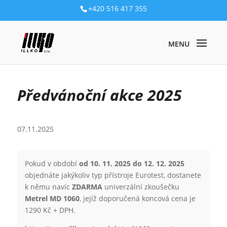
+420 516 417 355
NOVINKY
/ PŘEDVÁNOČNÍ AKCE 2025
Předvánoční akce 2025
07.11.2025
Pokud v období
od 10. 11. 2025 do 12. 12. 2025
objednáte jakýkoliv typ přístroje Eurotest, dostanete
k němu navíc
ZDARMA
univerzální zkoušečku
Metrel MD 1060
, jejíž doporučená koncová cena je
1290 Kč + DPH.