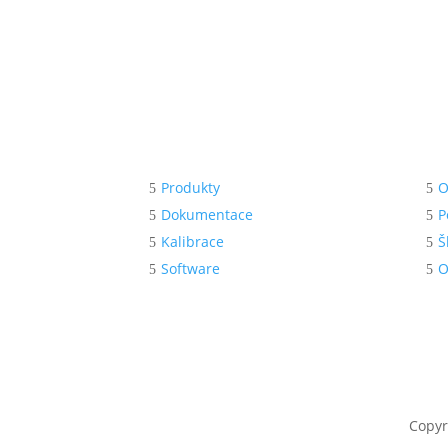
Menu
Po
Produkty
O
Dokumentace
P
Kalibrace
Š
Software
O
Copyr