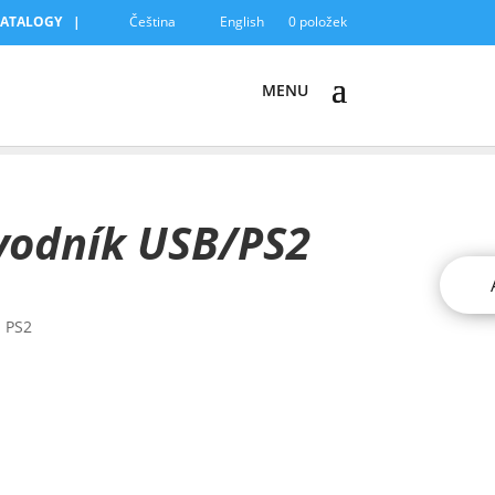
KATALOGY
Čeština
English
0 položek
vodník USB/PS2
a PS2