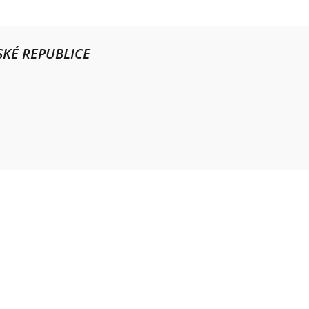
KÉ REPUBLICE
Provozní doba
Po – Pá
9:00 – 11:00
|
13:00 – 15:00
Nepřijímáme platby kartou
Možnost QR platby (online)