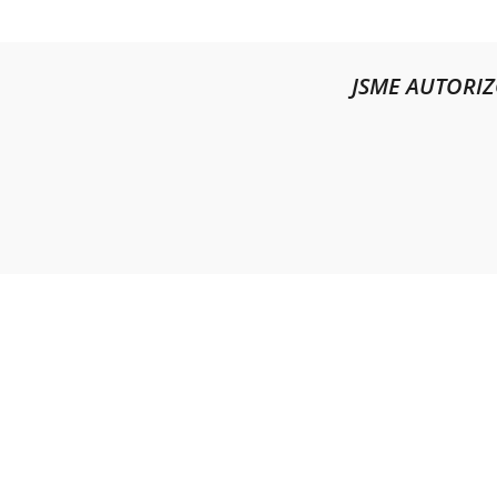
JSME AUTORI
ILLK
Masa
678 0
Česká