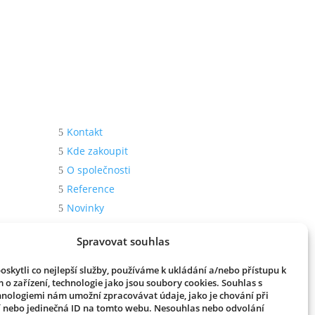
O nás
Kontakt
Kde zakoupit
O společnosti
Reference
Novinky
Spravovat souhlas
skytli co nejlepší služby, používáme k ukládání a/nebo přístupu k
 o zařízení, technologie jako jsou soubory cookies. Souhlas s
hnologiemi nám umožní zpracovávat údaje, jako je chování při
STYLE
 nebo jedinečná ID na tomto webu. Nesouhlas nebo odvolání