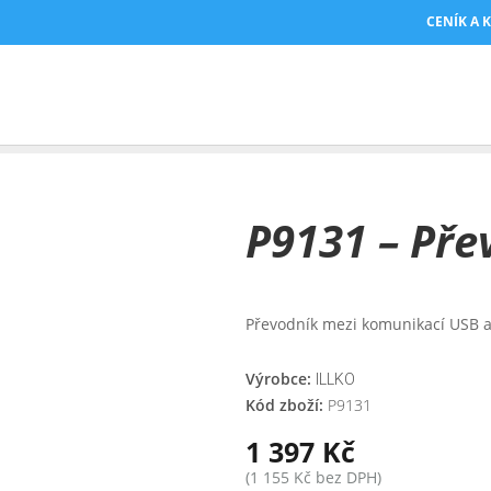
CENÍK A 
IKACE
/ P9131 – PŘEVODNÍK USB/PS2
P9131 – Pře
Převodník mezi komunikací USB 
Výrobce:
ILLKO
Kód zboží:
P9131
1 397
Kč
(
1 155
Kč
bez DPH)