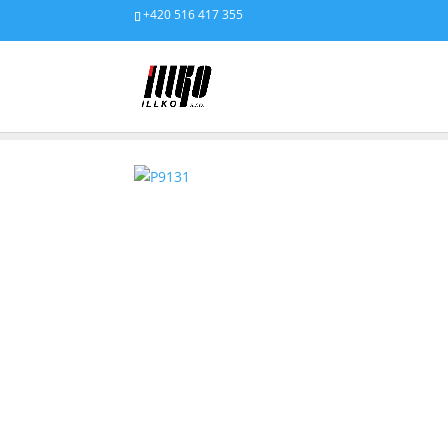
+420 516 417 355
PRODUKTY
/
PŘÍSLUŠENSTVÍ
/
TISK, ZNAČENÍ, IDENTIF