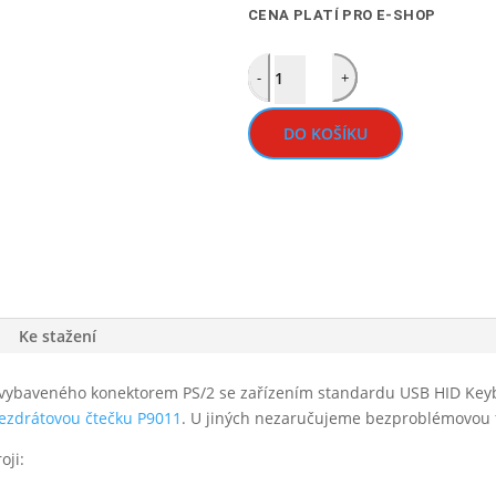
CENA PLATÍ PRO E-SHOP
Quantity
-
+
DO KOŠÍKU
Ke stažení
e vybaveného konektorem PS/2 se zařízením standardu USB HID Keyb
ezdrátovou čtečku P9011
. U jiných nezaručujeme bezproblémovou 
oji: