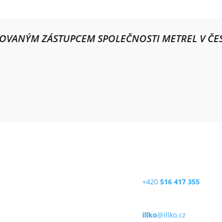
ZOVANÝM ZÁSTUPCEM SPOLEČNOSTI METREL V ČES
O, s.r.o.
Telefon
rykova 2226/18a
+420
516 417 355
1 Blansko
E-mail
 republika
illko
@illko.cz