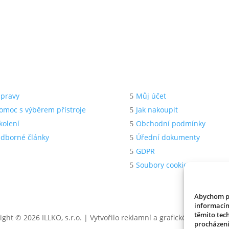
dpora
Pro zákazníka
pravy
Můj účet
omoc s výběrem přístroje
Jak nakoupit
kolení
Obchodní podmínky
dborné články
Úřední dokumenty
GDPR
Soubory cookies
Abychom po
informacím
těmito tec
ight © 2026 ILLKO, s.r.o. | Vytvořilo reklamní a grafické studio
NEO 
procházení