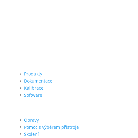
Provozní doba
Po – Pá
9:00 – 11:00
|
13:00 – 15:00
Nepřijímáme platby kartou
Možnost QR platby (online)
Menu
Produkty
Dokumentace
Kalibrace
Software
Podpora
Opravy
Pomoc s výběrem přístroje
Školení