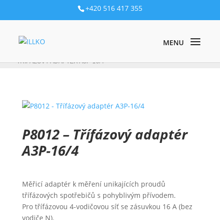
+420 516 417 355
PRODUKTY
/
MĚŘIČE SPOTŘEBIČŮ VČ. ZDRAVOTNICKÝCH,
STROJŮ A ROZVÁDĚČŮ
/
STROJE A ROZVÁDĚČE
/ P8012 –
TŘÍFÁZOVÝ ADAPTÉR A3P-16/4
P8012 – Třífázový adaptér
A3P-16/4
Měřicí adaptér k měření unikajících proudů
třífázových spotřebičů s pohyblivým přívodem.
Pro třífázovou 4-vodičovou síť se zásuvkou 16 A (bez
vodiče N).