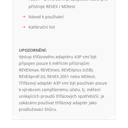
přístroje REVEX / MDtest
Návod k používání
Kalibrační list
UPOZORNĚNÍ:
Výstup třífázového adaptéru A3P smí být
připojen pouze k měřícím přístrojům
REVEXmax, REVEXneo, REVEXplus (USB),
REVEXprofi (II), REVEX 2051 nebo MDtest.
Třífázový adaptér A3P smí být používán pouze
k výrobcem zamýšlenému účelu, tj. měření
unikajících proudů třífázových spotřebičů. Je
zakázáno používat třífázový adaptér jako
prodlužovací šňůru.