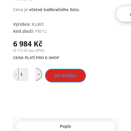
Cena je
včetně kalibračního listu
.
Výrobce:
ILLKO
Kód zboží:
P8012
6 984
Kč
(
5 772
Kč
bez DPH)
CENA PLATÍ PRO E-SHOP
Quantity
-
+
DO KOŠÍKU
Popis