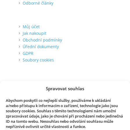
Odborné články
Pro zákazníka
Můj účet
Jak nakoupit
Obchodní podmínky
Úřední dokumenty
GDPR
Soubory cookies
O nás
Kontakt
Spravovat souhlas
Kde zakoupit
O společnosti
Abychom poskytli co nejlepší služby, používáme k ukládání
Reference
a/nebo přístupu k informacím o zařízení, technologie jako jsou
Novinky
soubory cookies. Souhlas s těmito technologiemi nám umožní
zpracovávat údaje, jako je chování při procházení nebo jedinečná
ID na tomto webu. Nesouhlas nebo odvolání souhlasu může
nepříznivě ovlivnit určité vlastnosti a funkce.