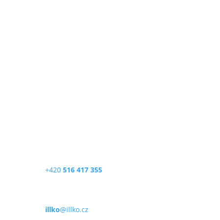
ILLKO, s.r.o.
Masarykova 2226/18a
678 01 Blansko
Česká republika
Telefon
+420
516 417 355
E-mail
illko
@illko.cz