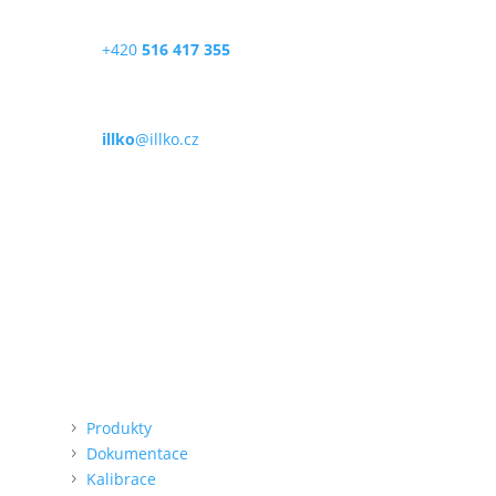
Telefon
+420
516 417 355
E-mail
illko
@illko.cz
Provozní doba
Po – Pá
9:00 – 11:00
|
13:00 – 15:00
Nepřijímáme platby kartou
Možnost QR platby (online)
Menu
Produkty
Dokumentace
Kalibrace