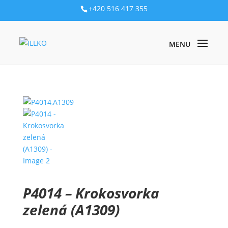
+420 516 417 355
PRODUKTY
/
PŘÍSLUŠENSTVÍ
/
MĚŘICÍ HROTY A KROKOSVORKY
/
P4014 – KROKOSVORKA ZELENÁ (A1309)
P4014 – Krokosvorka
zelená (A1309)