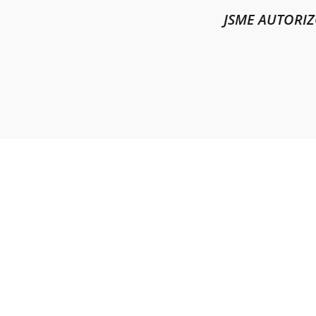
JSME AUTORI
ILLK
Masa
678 0
Česká