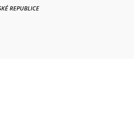
KÉ REPUBLICE
Provozní doba
Po – Pá
9:00 – 11:00
|
13:00 – 15:00
Nepřijímáme platby kartou
Možnost QR platby (online)