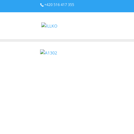
+420 516 417 355
PRODUKTY
/
PŘÍSLUŠENSTVÍ
/
OSTATNÍ PŘÍSLUŠENST