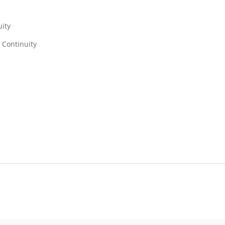
uity
 Continuity