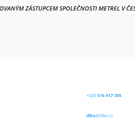
ZOVANÝM ZÁSTUPCEM SPOLEČNOSTI METREL V ČES
O, s.r.o.
Telefon
rykova 2226/18a
+420
516 417 355
1 Blansko
E-mail
 republika
illko
@illko.cz