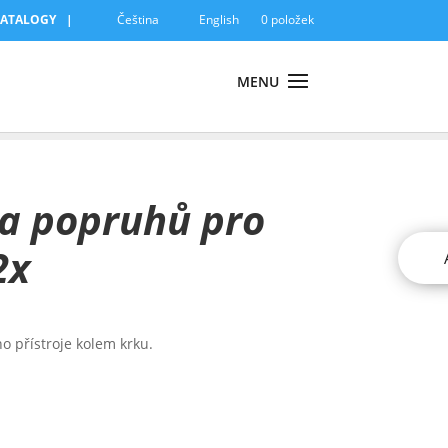
KATALOGY
Čeština
English
0 položek
da popruhů pro
2x
 přístroje kolem krku.