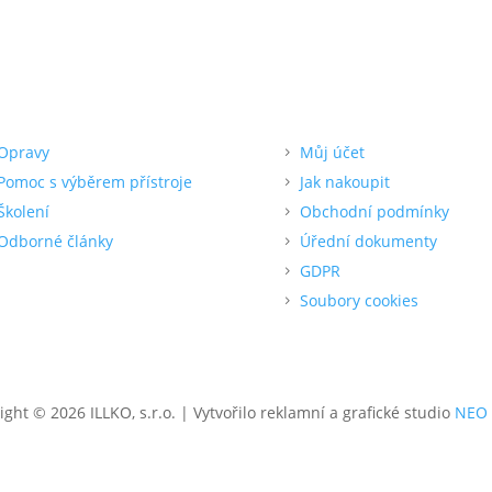
dpora
Pro zákazníka
Opravy
Můj účet
Pomoc s výběrem přístroje
Jak nakoupit
Školení
Obchodní podmínky
Odborné články
Úřední dokumenty
GDPR
Soubory cookies
ight © 2026 ILLKO, s.r.o. | Vytvořilo reklamní a grafické studio
NEO 