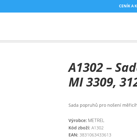
CENÍK A 
VÍ
/ A1302 – SADA POPRUHŮ PRO MI 3309, 312X
A1302 – Sa
MI 3309, 31
Sada popruhů pro nošení měřicího
Výrobce:
METREL
Kód zboží:
A1302
EAN:
3831063433613