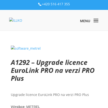
+420 516 417 355
PRODUKTY
/
SOFTWARE
/ A1292 – UPGRADE LICENCE
EUROLINK PRO NA VERZI PRO PLUS
A1292 – Upgrade licence
EuroLink PRO na verzi PRO
Plus
Upgrade licence EuroLink PRO na verzi PRO Plus
Výrobce:
METREL