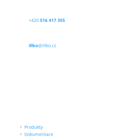
Telefon
+420
516 417 355
E-mail
illko
@illko.cz
Provozní doba
Po – Pá
9:00 – 11:00
|
13:00 – 15:00
Nepřijímáme platby kartou
Možnost QR platby (online)
Menu
Produkty
Dokumentace