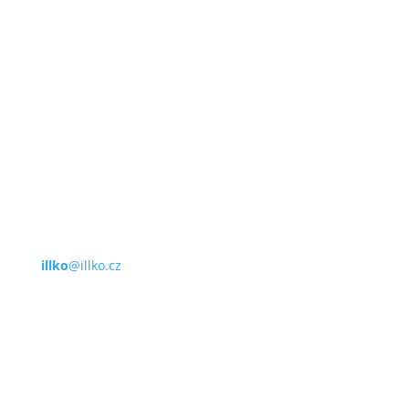
E-mail
illko
@illko.cz
Provozní doba
Po – Pá
9:00 – 11:00
|
13:00 – 15:00
Nepřijímáme platby kartou
Možnost QR platby (online)