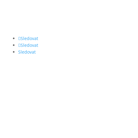
Sledovat
Sledovat
Sledovat
ILLKO, s.r.o.
Masarykova 2226/18a
678 01 Blansko
Česká republika