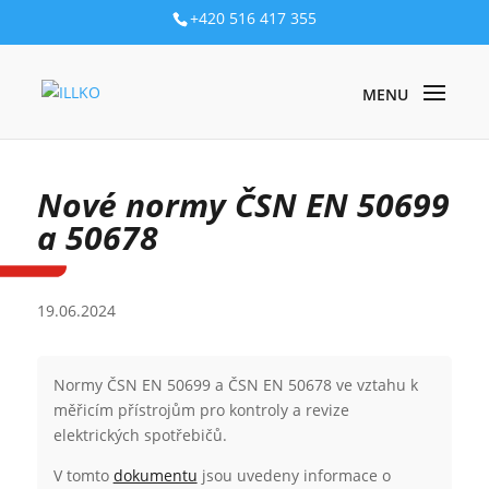
+420 516 417 355
NOVINKY
/ NOVÉ NORMY ČSN EN 50699 A 50678
Nové normy ČSN EN 50699
a 50678
19.06.2024
Normy ČSN EN 50699 a ČSN EN 50678 ve vztahu k
měřicím přístrojům pro kontroly a revize
elektrických spotřebičů.
V tomto
dokumentu
jsou uvedeny informace o