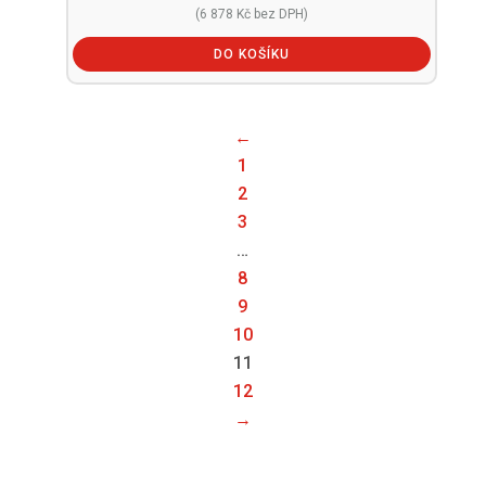
(
6 878
Kč
bez DPH)
DO KOŠÍKU
←
1
2
3
…
8
9
10
11
12
→