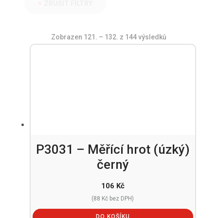
ZRUŠIT FILTRY
Zobrazen 121. – 132. z 144 výsledků
P3031 – Měřící hrot (úzký)
černý
106
Kč
(
88
Kč
bez DPH)
DO KOŠÍKU