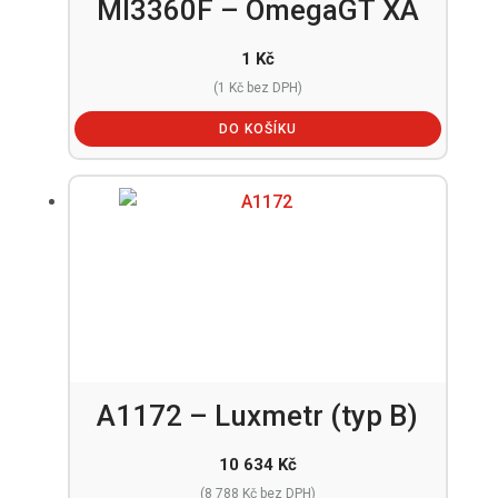
MI3360F – OmegaGT XA
1
Kč
(
1
Kč
bez DPH)
DO KOŠÍKU
A1172 – Luxmetr (typ B)
10 634
Kč
(
8 788
Kč
bez DPH)