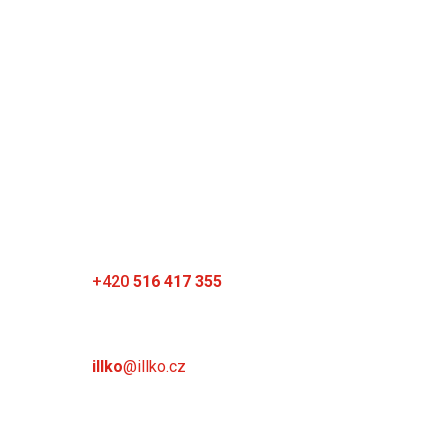
ILLKO, s.r.o.
Masarykova 2226/18a
678 01 Blansko
Česká republika
Telefon
+420
516 417 355
E-mail
illko
@illko.cz
Provozní doba