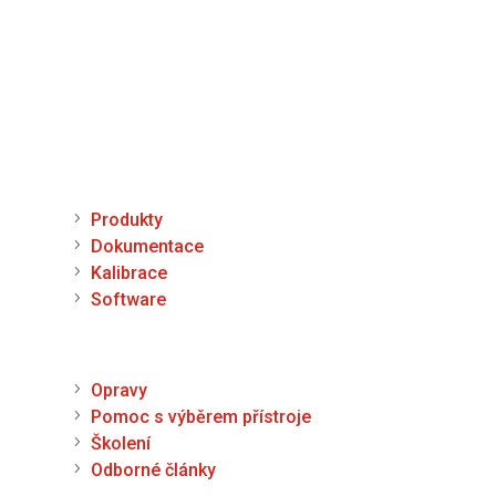
Po – Pá
9:00 – 11:00
|
13:00 – 15:00
Nepřijímáme platby kartou
Možnost QR platby (online)
Menu
Produkty
Dokumentace
Kalibrace
Software
Podpora
Opravy
Pomoc s výběrem přístroje
Školení
Odborné články