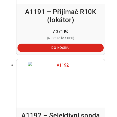
A1191 – Přijímač R10K
(lokátor)
7 371
Kč
(
6 092
Kč
bez DPH)
DO KOŠÍKU
A1192 – Selektivní sonda