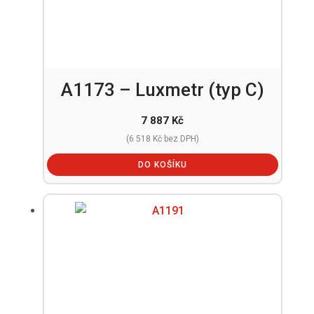
A1173 – Luxmetr (typ C)
7 887
Kč
(
6 518
Kč
bez DPH)
DO KOŠÍKU