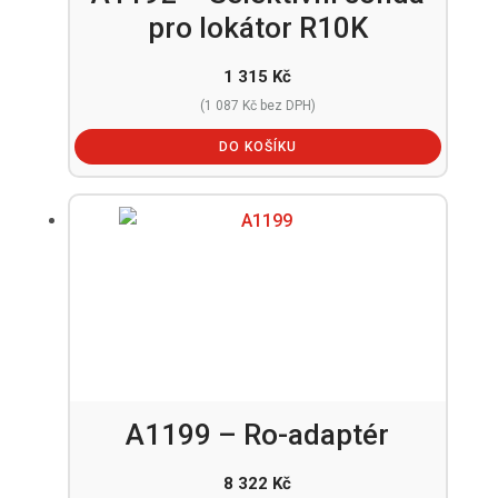
pro lokátor R10K
1 315
Kč
(
1 087
Kč
bez DPH)
DO KOŠÍKU
A1199 – Ro-adaptér
8 322
Kč