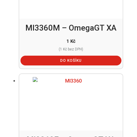
MI3360M – OmegaGT XA
1
Kč
(
1
Kč
bez DPH)
DO KOŠÍKU