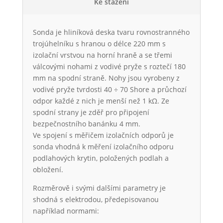
Ke stažení
Sonda je hliníková deska tvaru rovnostranného
trojúhelníku s hranou o délce 220 mm s
izolační vrstvou na horní hraně a se třemi
válcovými nohami z vodivé pryže s roztečí 180
mm na spodní straně. Nohy jsou vyrobeny z
vodivé pryže tvrdosti 40 ÷ 70 Shore a průchozí
odpor každé z nich je menší než 1 kΩ. Ze
spodní strany je zděř pro připojení
bezpečnostního banánku 4 mm.
Ve spojení s měřičem izolačních odporů je
sonda vhodná k měření izolačního odporu
podlahových krytin, položených podlah a
obložení.
Rozměrově i svými dalšími parametry je
shodná s elektrodou, předepisovanou
například normami: