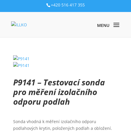
+420 516 417 355
PRODUKTY
/
PŘÍSLUŠENSTVÍ
/
OSTATNÍ PŘÍSLUŠENSTVÍ
/ P9141
– TESTOVACÍ SONDA PRO MĚŘENÍ IZOLAČNÍHO ODPORU PODLAH
P9141 – Testovací sonda
pro měření izolačního
odporu podlah
Sonda vhodná k měření izolačního odporu
podlahových krytin, položených podlah a obložení.