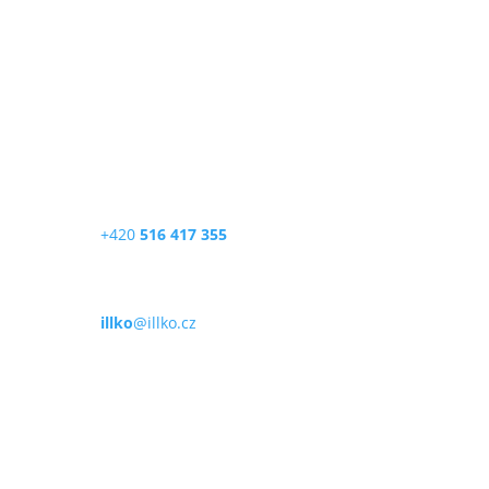
ILLKO, s.r.o.
Masarykova 2226/18a
678 01 Blansko
Česká republika
Telefon
+420
516 417 355
E-mail
illko
@illko.cz
Provozní doba
Po – Pá
9:00 – 11:00
|
13:00 – 15:00
Nepřijímáme platby kartou
Možnost QR platby (online)