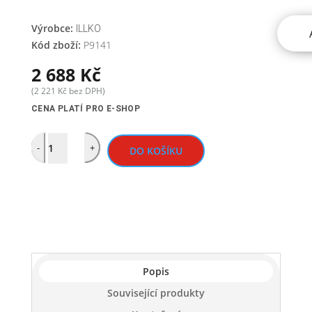
Výrobce:
ILLKO
Kód zboží:
P9141
2 688
Kč
(
2 221
Kč
bez DPH)
CENA PLATÍ PRO E-SHOP
Quantity
-
+
DO KOŠÍKU
Popis
Související produkty